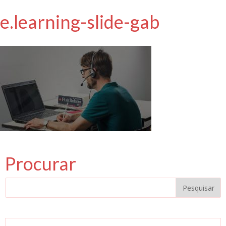
e.learning-slide-gab
Procurar