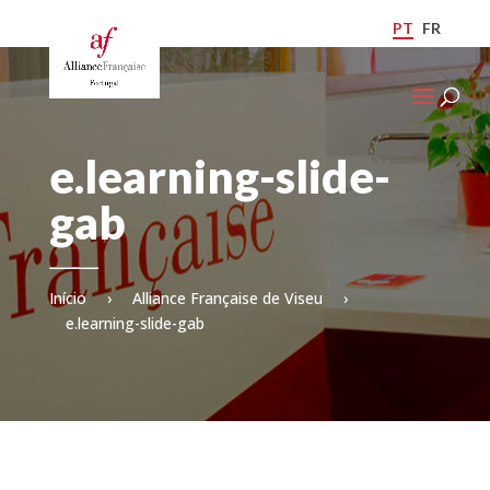
PT
FR
e.learning-slide-
gab
Início
›
Alliance Française de Viseu
›
e.learning-slide-gab