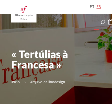
PT
FR
« Tertúlias à
Francesa »
Início
›
Arquivo de linodesign