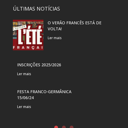
ÚLTIMAS NOTÍCIAS
O VERÃO FRANCÊS ESTÁ DE
EXP
VOLTA!
“PR
DAN
Ler mais
Ler 
VER
INSCRIÇÕES 2025/2026
PAR
Ler mais
Ler 
FESTA FRANCO-GERMÂNICA
FES
15/06/24
DE 
Ler mais
Ler 