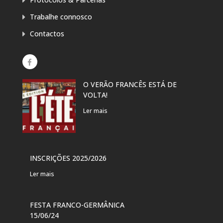
Trabalhe connosco
Contactos
O VERÃO FRANCÊS ESTÁ DE
EXP
VOLTA!
“PR
DAN
Ler mais
Ler 
VER
INSCRIÇÕES 2025/2026
PAR
Ler mais
Ler 
FESTA FRANCO-GERMÂNICA
FES
15/06/24
DE 