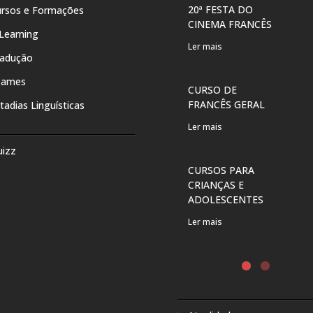
20ª FESTA DO
rsos e Formações
CINEMA FRANCÊS
Learning
Ler mais
radução
xames
CURSO DE
FRANCÊS GERAL
tadias Linguísticas
Ler mais
uizz
CURSOS PARA
CRIANÇAS E
ADOLESCENTES
Ler mais