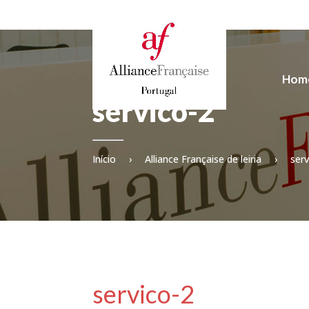
Hom
servico-2
Início
›
Alliance Française de leiria
›
serv
servico-2