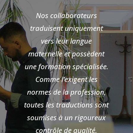
Nos collaborateurs
traduisent uniquement
vers leur langue
maternelle et possèdent
une formation spécialisée.
Comme l’exigent les
normes de la profession,
toutes les traductions sont
soumises à un rigoureux
contrôle de qualité.