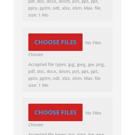
pdf, doc, docx, docm, pot, pps, ppt,
pptx, pptm, odt, xlsx, xlsm. Max. file
size: 1 Mo
File Input
CHOOSE FILES
No Files
Chosen
Accepted file types: jpg, jpeg, jpe, png,
pdf, doc, docx, docm, pot, pps, ppt,
pptx, pptm, odt, xlsx, xlsm. Max. file
size: 1 Mo
File Input
CHOOSE FILES
No Files
Chosen
Accepted file types: jpg, jpeg, jpe, png,