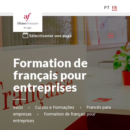
PT
FR
Sélectionner une page
Formation de
français pour
entreprises
Início
›
Cursos e Formações
›
Francês para
empresas
›
Formation de français pour
entreprises