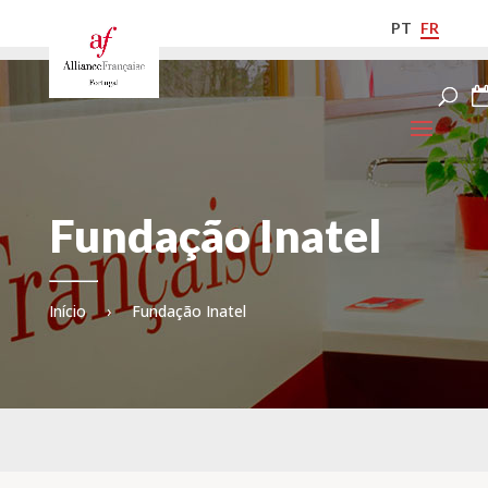
PT
FR
Fundação Inatel
Início
›
Fundação Inatel