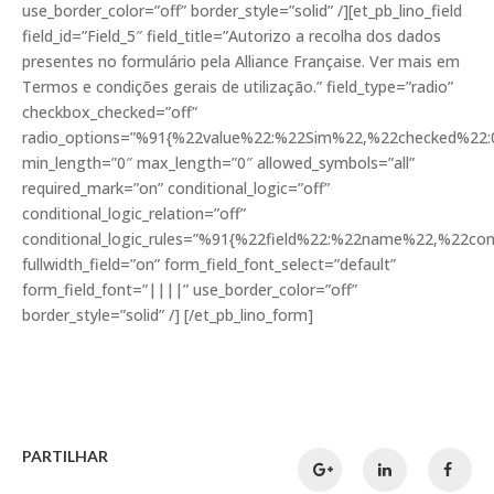
use_border_color=”off” border_style=”solid” /][et_pb_lino_field
field_id=”Field_5″ field_title=”Autorizo a recolha dos dados
presentes no formulário pela Alliance Française. Ver mais em
Termos e condições gerais de utilização.” field_type=”radio”
checkbox_checked=”off”
radio_options=”%91{%22value%22:%22Sim%22,%22checked%22:
min_length=”0″ max_length=”0″ allowed_symbols=”all”
required_mark=”on” conditional_logic=”off”
conditional_logic_relation=”off”
conditional_logic_rules=”%91{%22field%22:%22name%22,%22c
fullwidth_field=”on” form_field_font_select=”default”
form_field_font=”||||” use_border_color=”off”
border_style=”solid” /] [/et_pb_lino_form]
PARTILHAR