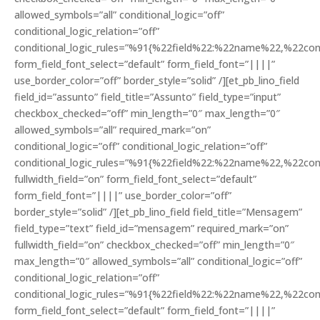
allowed_symbols=”all” conditional_logic=”off”
conditional_logic_relation=”off”
conditional_logic_rules=”%91{%22field%22:%22name%22,%22c
form_field_font_select=”default” form_field_font=”||||”
use_border_color=”off” border_style=”solid” /][et_pb_lino_field
field_id=”assunto” field_title=”Assunto” field_type=”input”
checkbox_checked=”off” min_length=”0″ max_length=”0″
allowed_symbols=”all” required_mark=”on”
conditional_logic=”off” conditional_logic_relation=”off”
conditional_logic_rules=”%91{%22field%22:%22name%22,%22c
fullwidth_field=”on” form_field_font_select=”default”
form_field_font=”||||” use_border_color=”off”
border_style=”solid” /][et_pb_lino_field field_title=”Mensagem”
field_type=”text” field_id=”mensagem” required_mark=”on”
fullwidth_field=”on” checkbox_checked=”off” min_length=”0″
max_length=”0″ allowed_symbols=”all” conditional_logic=”off”
conditional_logic_relation=”off”
conditional_logic_rules=”%91{%22field%22:%22name%22,%22c
form_field_font_select=”default” form_field_font=”||||”