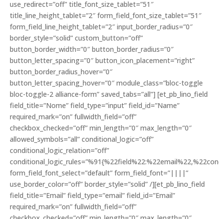
use_redirect=”off” title_font_size_tablet=”51″
title_line_height_tablet=”2″ form_field_font_size_tablet=”51″
form_field_line_height_tablet=”2″ input_border_radius=”0″
border_style=”solid” custom_button=”off”
button_border_width=”0″ button_border_radius=”0″
button_letter_spacing=”0″ button_icon_placement=”right”
button_border_radius_hover=”0″
button_letter_spacing_hover=”0″ module_class=”bloc-toggle
bloc-toggle-2 alliance-form” saved_tabs=”all”] [et_pb_lino_field
field_title=”Nome” field_type=”input” field_id=”Name”
required_mark=”on” fullwidth_field=”off”
checkbox_checked=”off” min_length=”0″ max_length=”0″
allowed_symbols=”all” conditional_logic=”off”
conditional_logic_relation=”off”
conditional_logic_rules=”%91{%22field%22:%22email%22,%22c
form_field_font_select=”default” form_field_font=”||||”
use_border_color=”off” border_style=”solid” /][et_pb_lino_field
field_title=”Email” field_type=”email” field_id=”Email”
required_mark=”on” fullwidth_field=”off”
checkbox_checked=”off” min_length=”0″ max_length=”0″