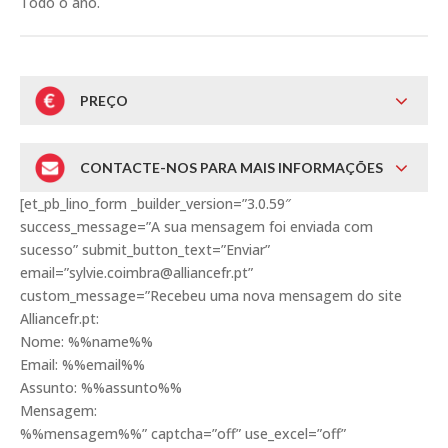
Todo o ano.
PREÇO
CONTACTE-NOS PARA MAIS INFORMAÇÕES
[et_pb_lino_form _builder_version=”3.0.59″
success_message=”A sua mensagem foi enviada com
sucesso” submit_button_text=”Enviar”
email=”sylvie.coimbra@alliancefr.pt”
custom_message=”Recebeu uma nova mensagem do site
Alliancefr.pt:
Nome: %%name%%
Email: %%email%%
Assunto: %%assunto%%
Mensagem:
%%mensagem%%” captcha=”off” use_excel=”off”