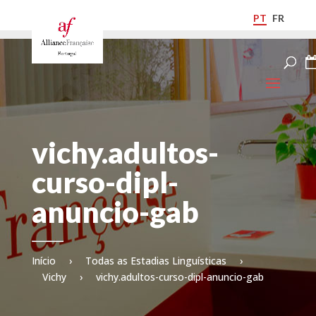
PT
FR
vichy.adultos-
curso-dipl-
anuncio-gab
Início
›
Todas as Estadias Linguísticas
›
Vichy
›
vichy.adultos-curso-dipl-anuncio-gab