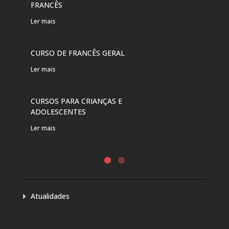
FRANCÊS
FRA
Ler mais
Ler 
CURSO DE FRANCÊS GERAL
Ler mais
CURSOS PARA CRIANÇAS E
ADOLESCENTES
Ler mais
Atualidades