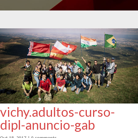
vichy.adultos-curso-
dipl-anuncio-gab
Out 18, 2017
|
0 comments