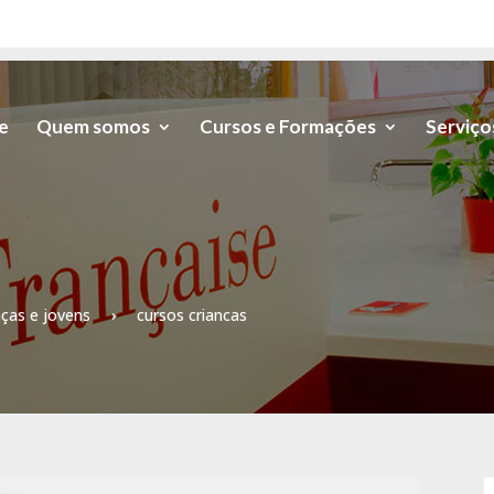
e
Quem somos
Cursos e Formações
Serviço
nças e jovens
›
cursos criancas