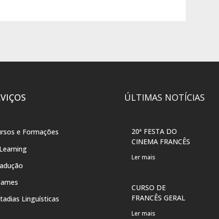
RVIÇOS
ÚLTIMAS NOTÍCIAS
20ª FESTA DO
rsos e Formações
CINEMA FRANCÊS
Learning
Ler mais
radução
xames
CURSO DE
FRANCÊS GERAL
tadias Linguísticas
Ler mais