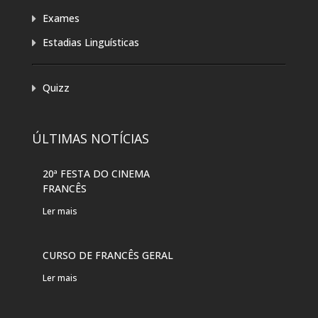
Exames
Estadias Linguísticas
Quizz
ÚLTIMAS NOTÍCIAS
20ª FESTA DO CINEMA
20A
FRANCÊS
FRA
Ler mais
Ler 
CURSO DE FRANCÊS GERAL
Ler mais