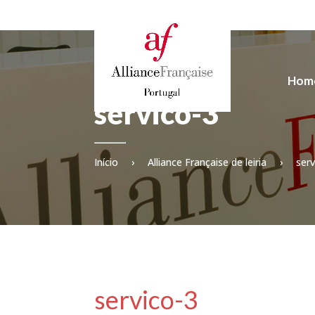
Hom
servico-3
Início
›
Alliance Française de leiria
›
serv
servico-3