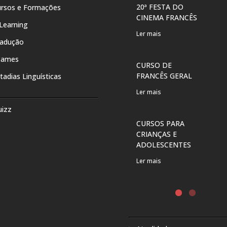
20ª FESTA DO
rsos e Formações
CINEMA FRANCÊS
Learning
Ler mais
radução
xames
CURSO DE
FRANCÊS GERAL
tadias Linguísticas
Ler mais
uizz
CURSOS PARA
CRIANÇAS E
ADOLESCENTES
Ler mais