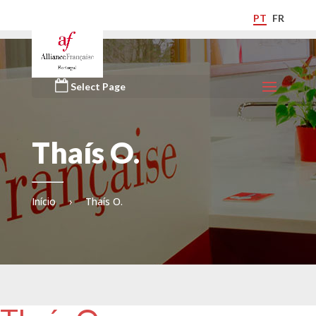
PT
FR
Select Page
Thaís O.
Início
›
Thaís O.