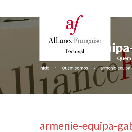
armenie-equipa
Home
Quem
Início
›
Quem somos
›
armenie-equipa
armenie-equipa-ga