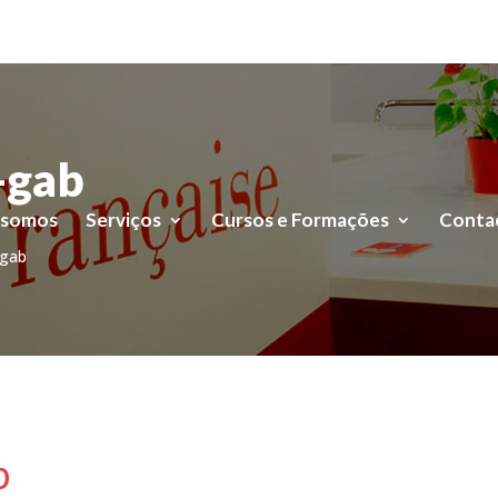
-gab
 somos
Serviços
Cursos e Formações
Conta
-gab
b