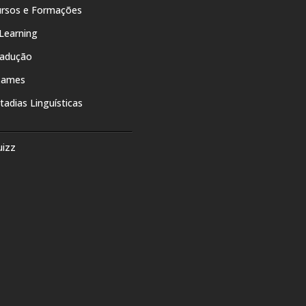
rsos e Formações
Learning
radução
xames
tadias Linguísticas
uizz