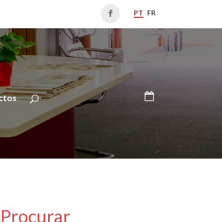
PT
FR
ctos
Procurar