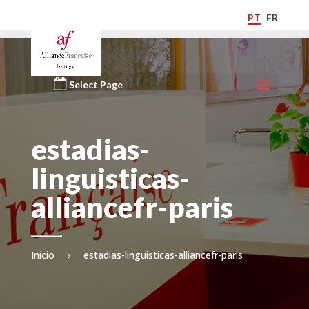
PT
FR
Select Page
estadias-
linguisticas-
alliancefr-paris
Início
›
estadias-linguisticas-alliancefr-paris