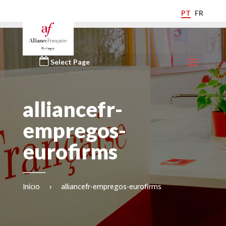
PT
FR
Select Page
alliancefr-
empregos-
eurofirms
Início
›
alliancefr-empregos-eurofirms