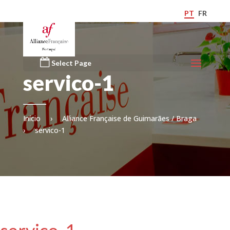
PT
FR
Select Page
servico-1
Início
›
Alliance Française de Guimarães / Braga
›
servico-1