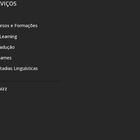
RVIÇOS
rsos e Formações
Learning
radução
xames
tadias Linguísticas
uizz