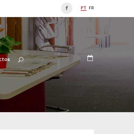
PT
FR
ctos