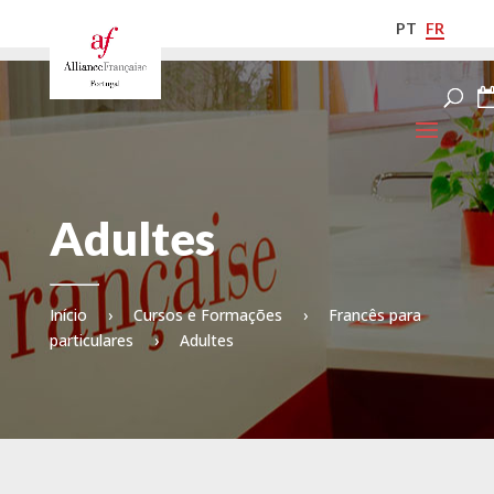
PT
FR
Adultes
Início
›
Cursos e Formações
›
Francês para
particulares
›
Adultes