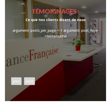
TÉMOIGNAGES :
Ce que nos clients disent de nous
argument: posts_per_page->-1
argument: post_type-
>testemunho
 ou le
siré.
prev
next