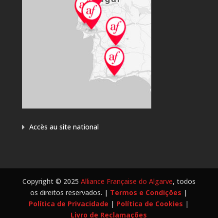
Accès au site national
Copyright © 2025
Alliance Française do Algarve
, todos
os direitos reservados. |
Termos e Condições
|
Política de Privacidade
|
Política de Cookies
|
Livro de Reclamações