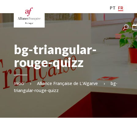
PT
FR
bg-triangular-
rouge-quizz
Início
›
Alliance Française de L’Algarve
›
bg-
triangular-rouge-quizz